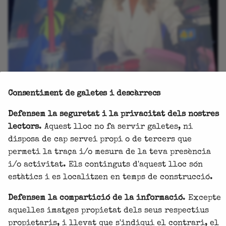
Consentiment de galetes i descàrrecs
Una experiència científica i fascinant!
Defensem la seguretat i la privacitat dels nostres
lectors
. Aquest lloc no fa servir galetes, ni
CCRRH
Coordinadora Catalana pel Reconeixement i
disposa de cap servei propi o de tercers que
Regulació del Homeschooling
permeti la traça i/o mesura de la teva presència
i/o activitat. Els continguts d'aquest lloc són
Metadades
estàtics i es localitzen en temps de construcció.
dilluns, 2 de març del 2026
a
Taller
Defensem la compartició de la informació
. Excepte
2 min de lectura
aquelles imatges propietat dels seus respectius
propietaris, i llevat que s'indiqui el contrari, el