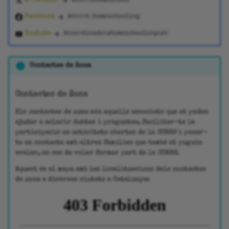
X-Twitter
intern
o
Taller
@ccrrh.homeschooling
Facebook
m
@coordinadorahomeschoolingcat
Youtube
Trobada
e
n
Visita
Contactes de Zona
ç
Visita Guiada
Contactes de Zona
a
Els
contactes de zona
són aquells associats que et poden
Xerrada
r
ajudar a aclarir dubtes i preguntes, facilitar-te la
participació en activitats obertes de la
CCRRH
i posar-
a
te en contacte amb altres famílies que també et puguin
avalar, en cas de voler formar part de la
CCRRH
.
c
Aquest és el mapa amb les localitzacions dels contactes
e
de zona a diverses ciutats a Catalunya:
r
c
a