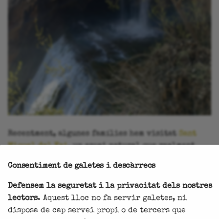
Recentment, algunes famílies hem visitat
Sant
Miquel del Fai
, un espai natural que realment
sorprèn des del primer moment.
Consentiment de galetes i descàrrecs
Continua llegint
Defensem la seguretat i la privacitat dels nostres
lectors
. Aquest lloc no fa servir galetes, ni
disposa de cap servei propi o de tercers que