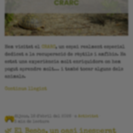
Hem visitat el
CRARC
, un espai realment especial
dedicat a la recuperació de rèptils i amfibis. Ha
estat una experiència molt enriquidora on hem
pogut aprendre molt... i també tocar alguns dels
animals.
Continua llegint
dijous, 16 d’abril del 2026
a
Activitat
3 min de lectura
🌿 El Besòs, un oasi inesperat