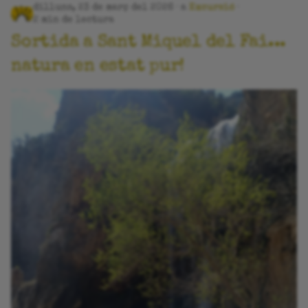
dilluns, 23 de març del 2026
a
Excursió
2 min de lectura
Sortida a Sant Miquel del Fai...
natura en estat pur!