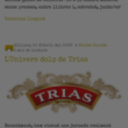
teníem ganes de celebrar-lo a la nostra manera:
sense presses, entre llibres i, sobretot, junts/es!
Continua llegint
dilluns, 20 d’abril del 2026
a
Visita Guiada
3 min de lectura
L'Univers dolç de Trias
Recentment, hem viscut una jornada realment