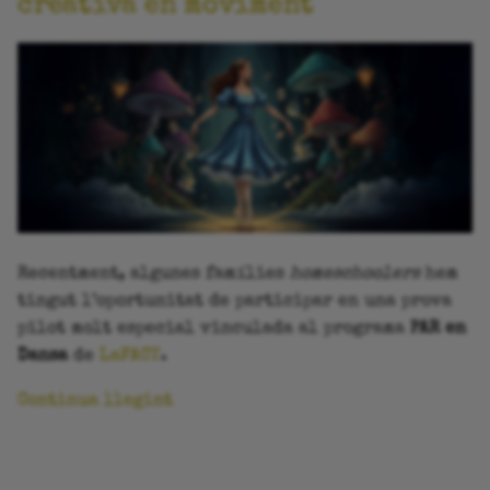
creativa en moviment
Recentment, algunes famílies
homeschoolers
hem
tingut l’oportunitat de participar en una prova
pilot molt especial vinculada al programa
PAR en
Dansa
de
LaFACT
.
Continua llegint