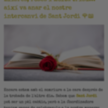
així va anar el nostre
intercanvi de Sant Jordi 🌹📖
Encara estem amb el somriure a la cara després de
la trobada de l'altre dia. Sabem que
Sant Jordi
pot ser un pèl caòtic, però a la
Coordinadora