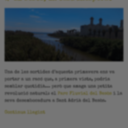
Una de les sortides d’aquesta primavera ens va
portar a un racó que, a primera vista, podria
semblar quotidià... però que amaga una petita
revolució natural: el
Parc Fluvial del Besòs
i la
seva desembocadura a Sant Adrià del Besòs.
Continua llegint