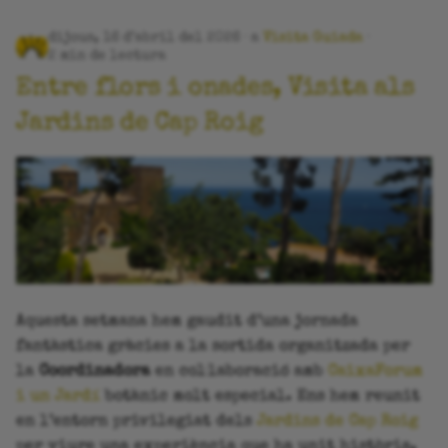
dijous, 16 d’abril del 2026
a
Visita Guiada
2 min de lectura
Entre flors i onades, Visita als
Jardins de Cap Roig
Aquesta setmana hem gaudit d’una jornada
fantàstica gràcies a la sortida organitzada per
la
Coordinadora
en col·laboració amb
CaixaForum
i un Jardí
botànic molt especial. Ens hem reunit
en l’entorn privilegiat dels
Jardins de Cap Roig
per viure una experiència que ha unit història,