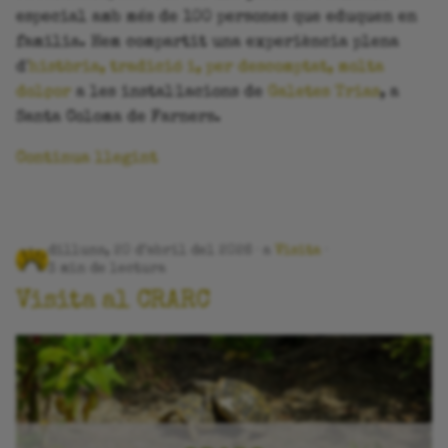
especial amb més de 100 persones que eduquen en
familia. Hem compartit una experiència plena
d'
història, tradició i, per descomptat, molta
dolçor
a les instal·lacions de
Galetes Trias
, a
Santa Coloma de Farners.
Continua llegint
dilluns, 20 d’abril del 2026
a
Visita
3 min de lectura
Visita al CRARC