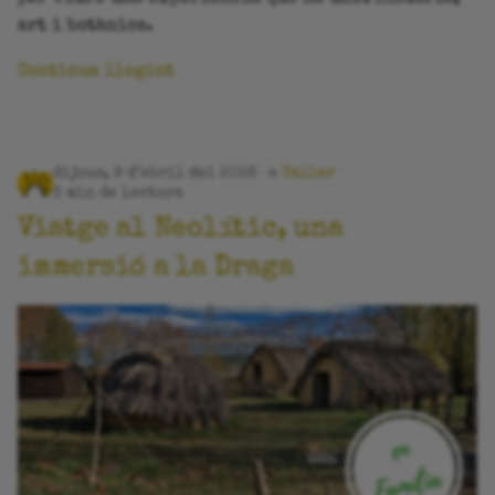
art i botànica.
Continua llegint
dijous, 9 d’abril del 2026
a
Taller
3 min de lectura
Viatge al Neolític, una
immersió a la Draga