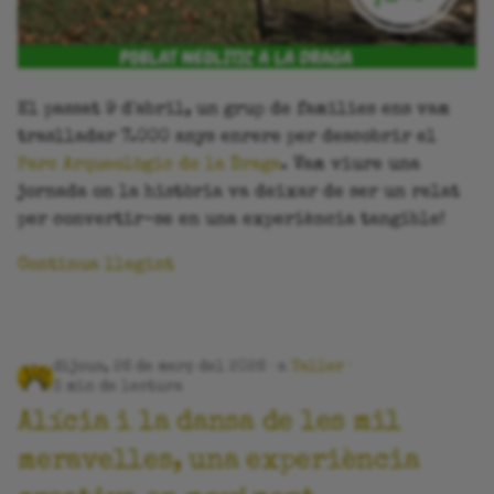
El passat 9 d'abril, un grup de families ens vam
traslladar 7.000 anys enrere per descobrir el
Parc Arqueològic de la Draga
. Vam viure una
jornada on la història va deixar de ser un relat
per convertir-se en una experiència tangible!
Continua llegint
dijous, 26 de març del 2026
a
Taller
3 min de lectura
Alícia i la dansa de les mil
meravelles, una experiència