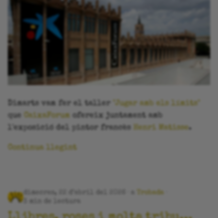
r
Dimarts vam fer el taller
"Jugar amb els límits"
que
CaixaForum
ofereix juntament amb
l'exposició del pintor francès
Henri Matisse
.
Continua llegint
dimecres, 22 d’abril del 2026
a
Trobada
3 min de lectura
Llibres, roses i molta tribu...